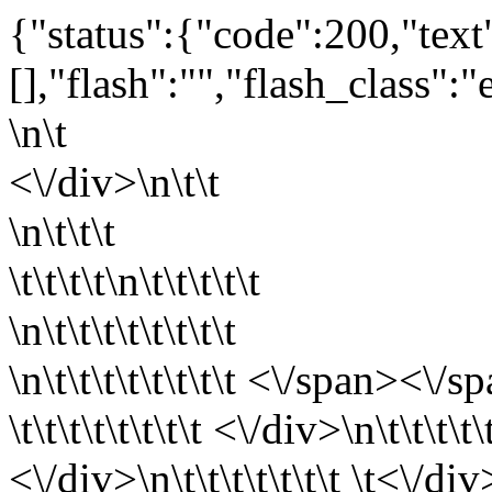
{"status":{"code":200,"text"
[],"flash":"","flash_class":"
\n\t
<\/div>\n\t\t
\n\t\t\t
\t\t\t\t\n\t\t\t\t\t
\n\t\t\t\t\t\t\t\t
\n\t\t\t\t\t\t\t\t
<\/span><\/span
\t\t\t\t\t\t\t\t <\/div>\n\t\t\t\t\t
<\/div>\n\t\t\t\t\t\t\t \t<\/div>