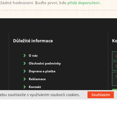
 žádné hodnocení. Buďte první, kdo
přidá doporučení
.
Důležité informace
Ko
O nás
Obchodní podmínky
Doprava a platba
Reklamace
Kontakt
ebu souhlasíte s využíváním souborů cookies.
Souhlasím
Blog