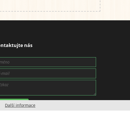
ntaktujte nás
Odeslat vzkaz
Další informace