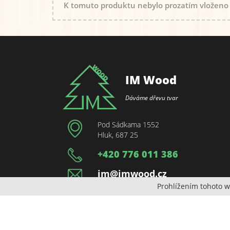
K tomuto produktu nebylo prozatím vloženo
IM Wood
Dáváme dřevu tvar
Pod Sádkama 1552
Hluk, 687 25
+420 776 011 386
im@imwood.cz
Prohlížením tohoto w
Sledujte nás na
Facebooku