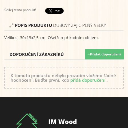
Sdílej tento produkt!
POPIS PRODUKTU
DUBOVÝ ZAJÍC PLNÝ-VELKÝ
Velikost 30x13x2,5 cm. Ošetřen přírodním olejem.
DOPORUČENÍ ZÁKAZNÍKŮ
+Přidat doporučení
K tomuto produktu nebylo prozatím vloženo žádné
hodnocení. Buďte první, kdo
přidá doporučení
.
IM Wood