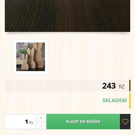
243
Kč
SKLADEM
+
VLOŽIT DO KOŠÍKU
Ks
-