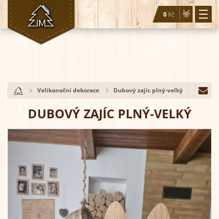
0
Kč
Togg
navi
Velikonoční dekorace
Dubový zajíc plný-velký
DUBOVÝ ZAJÍC PLNÝ-VELKÝ