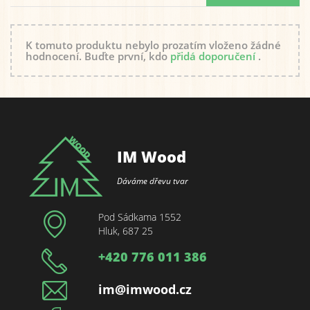
K tomuto produktu nebylo prozatím vloženo žádné
hodnocení. Buďte první, kdo
přidá doporučení
.
IM Wood
Dáváme dřevu tvar
Pod Sádkama 1552
Hluk, 687 25
+420 776 011 386
im@imwood.cz