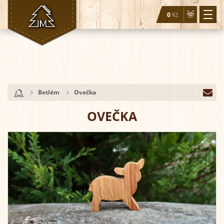
0
Kč
Togg
navi
Betlém
Ovečka
OVEČKA