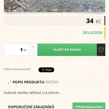
34
Kč
SKLADEM
+
VLOŽIT DO KOŠÍKU
Ks
-
Sdílej tento produkt!
POPIS PRODUKTU
OVEČKA
Dubová ovečka velikost cca 6x5cm.
DOPORUČENÍ ZÁKAZNÍKŮ
+Přidat doporučení