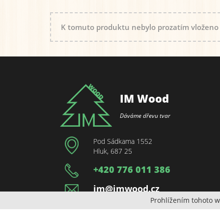
K tomuto produktu nebylo prozatím vloženo
IM Wood
Dáváme dřevu tvar
Pod Sádkama 1552
Hluk, 687 25
+420 776 011 386
im@imwood.cz
Prohlížením tohoto w
Sledujte nás na
Facebooku