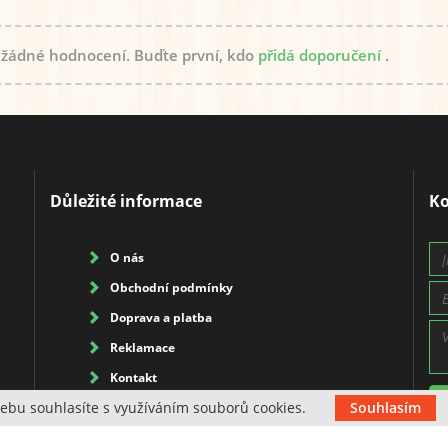
 žádné hodnocení. Buďte první, kdo
přidá doporučení
.
Důležité informace
Ko
O nás
Obchodní podmínky
Doprava a platba
Reklamace
Kontakt
ebu souhlasíte s využíváním souborů cookies.
Souhlasím
Blog