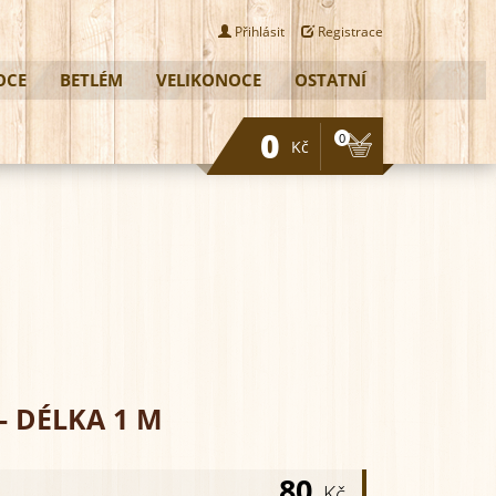
Přihlásit
Registrace
OCE
BETLÉM
VELIKONOCE
OSTATNÍ
0
0
Kč
- DÉLKA 1 M
80
Kč