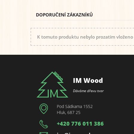
DOPORUČENÍ ZÁKAZNÍKŮ
K tomuto produktu nebylo prozatím vloženo
IM Wood
Dáváme dřevu tvar
Pod Sádkama 1552
Hluk, 687 25
+420 776 011 386