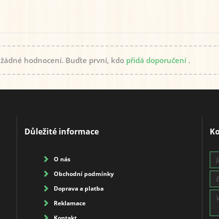
 žádné hodnocení. Buďte první, kdo
přidá doporučení
.
Důležité informace
Ko
O nás
Obchodní podmínky
Doprava a platba
Reklamace
Kontakt